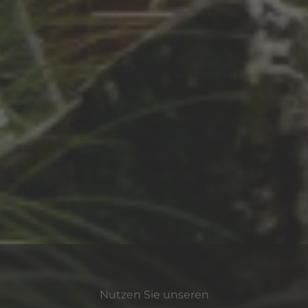
@cortina-consult.de
tina-consult.com
tenschutzerklärung
ts aktueller Datenschutzinformationen im Zusammenhang mit den Dien
DSE-Service der
Cortina Consult GmbH
, Hafenweg 24 in 48155 Münste
hutzerklärung auf den Servern bei Cortina Consult gehostet und zentra
 die Cortina Consult zeitnah umgesetzt und über die direkte Einbind
er Personen
verordnung (DSGVO) sieht in Kapitel III umfangreiche Rechte für betr
die Verarbeitung Ihrer personenbezogenen Daten nachfolgend entsprec
nft
htigung
ung (Recht auf Vergessenwerden)
Nutzen Sie unseren
hränkung der Verarbeitung