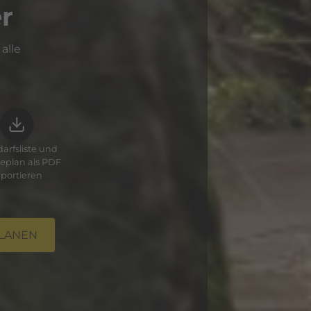
r
alle
darfsliste und
eplan als PDF
portieren
einen. Sofern
ese in den jeweiligen
PLANEN