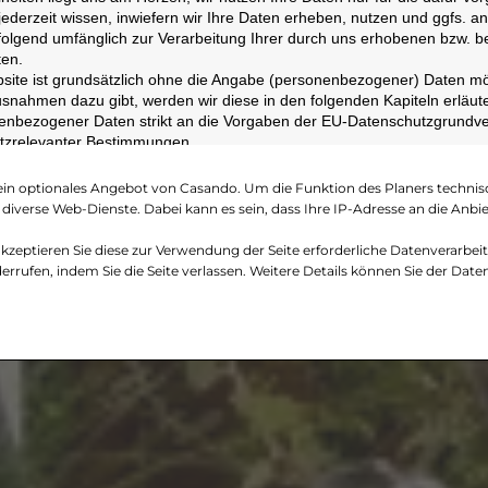
 jederzeit wissen, inwiefern wir Ihre Daten erheben, nutzen und ggfs. an 
hfolgend umfänglich zur Verarbeitung Ihrer durch uns erhobenen bzw. b
en.
ite ist grundsätzlich ohne die Angabe (personenbezogener) Daten mögl
snahmen dazu gibt, werden wir diese in den folgenden Kapiteln erläute
nenbezogener Daten strikt an die Vorgaben der EU-Datenschutzgrund
utzrelevanter Bestimmungen.
t des für die Verarbeitung Verantwortlichen
 ein optionales Angebot von Casando. Um die Funktion des Planers technisc
iverse Web-Dienste. Dabei kann es sein, dass Ihre IP-Adresse an die Anbi
 Frau Anita Richter
kzeptieren Sie diese zur Verwendung der Seite erforderliche Datenverarbeit
derrufen, indem Sie die Seite verlassen. Weitere Details können Sie der Dat
 0
.de
.mptp.parkside.at/de/
ft des Datenschutzbeauftragten