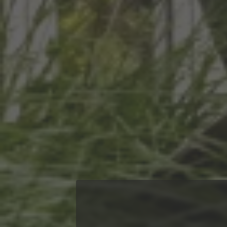
Deutschland
E-Mail:
dsb.holz-richter
Website:
https://www.cor
Aktualität der Da
Zur Gewährleistung ste
nutzen wir den CLOUD 
Inhalte unserer Datensc
Änderungen werden durch
sofort dargestellt.
Rechte betroffen
Die EU-Datenschutzgrund
wir Ihnen in Bezug auf 
Recht auf Ausku
Recht auf Beric
Recht auf Lösch
Recht auf Einsc