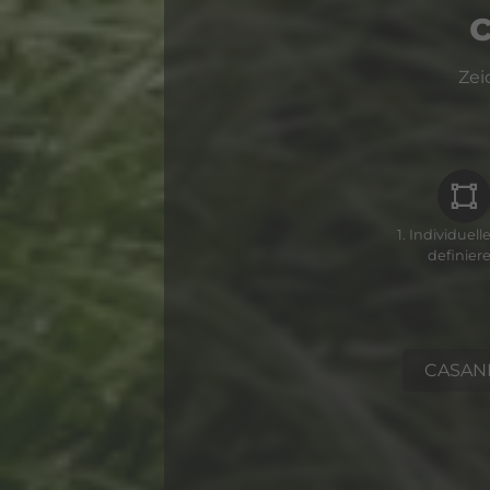
Recht auf Daten
Zei
Recht auf Wider
Automatisierte E
Recht auf Widerr
1. Individuel
Recht auf Besch
definier
Allgemeine Inform
Die nachfolgenden Angab
abweichend von diesen 
CASAN
Abschnitten detailliert b
Informationen zu
Rechtsgrundlage