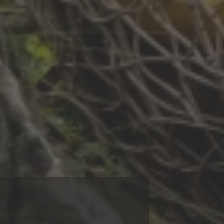
sten unserer Website
r. Dabei werden die
l verwaltet. Notwendige
ung auf unserer Website
offene Personen vor, die
hend erläutern: