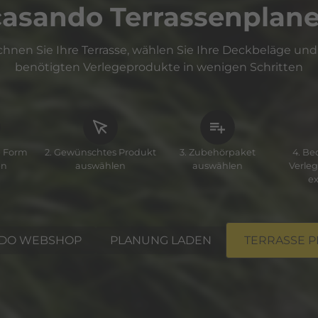
casando Terrassenplane
übertragbarkeit
chnen Sie Ihre Terrasse, wählen Sie Ihre Deckbeläge und 
spruch
benötigten Verlegeprodukte in wenigen Schritten
ntscheidungen im Einzelfall einschließlich Profiling
uf einer datenschutzrechtlichen Einwilligung
le Form
2. Gewünschtes Produkt
3. Zubehörpaket
4. Be
werde bei einer Aufsichtsbehörde
en
auswählen
auswählen
Verleg
ex
ationen zur Datenverarbeitung auf der Website
en gelten für die Datenverarbeitungen auf unserer Website im Allgem
Informationen Ausnahmen bzw. Ergänzungen dazu vorliegen, werden di
DO WEBSHOP
PLANUNG LADEN
TERRASSE 
eschrieben.
r Datensicherheit
 der Verarbeitung