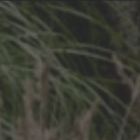
es Interesse
en für die Datenlöschung
Sperrung von personenbezogenen Daten
llgemeinen Daten und Informationen
ur Bereitstellung personenbezogener Daten
r Datensicherheit
r spezifische Datenverarbeitungen auf der Website
zw. ergänzend zu den oben genannten allgemeinen Informationen, find
llen Datenverarbeitungen auf unserer Website.