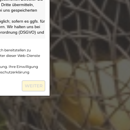
Dritte übermitteln,
ei uns gespeicherten
ich; sofern es ggfs. für
rn. Wir halten uns bei
verordnung (DSGVO) und
h bereitstellen zu
eter dieser Web-Dienste
ung. Ihre Einwilligung
enschutzerklärung
WEITER